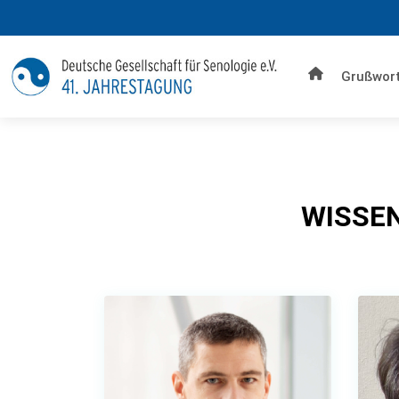
www.2022.senologiekongress.de
Grußwor
WISSEN