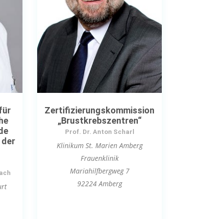
für
Zertifizierungskommission
he
„Brustkrebszentren“
de
Prof. Dr. Anton Scharl
 der
Klinikum St. Marien Amberg
Frauenklinik
Mariahilfbergweg 7
bach
92224 Amberg
urt