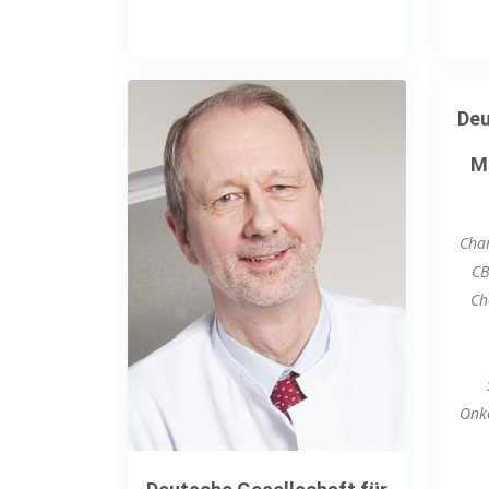
Deu
M
Char
CB
Ch
Onk